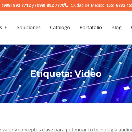
:
(998) 892 7712
y
(998) 892 7770
Ciudad de México:
(55) 6732 15
s
Soluciones
Catálogo
Portafolio
Blog
Etiqueta:
Video
 valor y conceptos clave para potenciar tu tecnología audiov