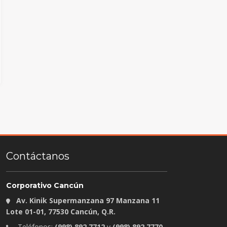
Contáctanos
Corporativo Cancún
Av. Kinik Supermanzana 97 Manzana 11
Lote 01-01, 77530 Cancún, Q.R.
Teléfonos:
(998) 892 7712
y
(998) 892 7770