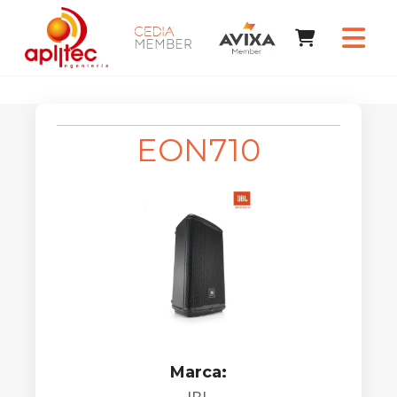
EON710
Marca: