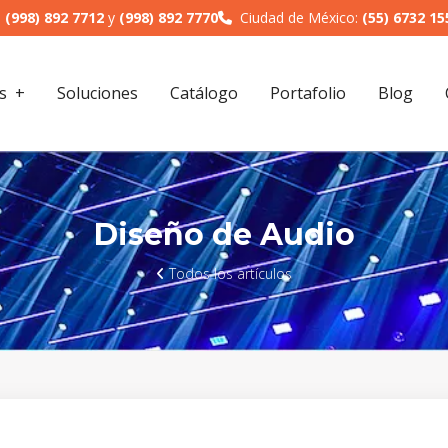
:
(998) 892 7712
y
(998) 892 7770
Ciudad de México:
(55) 6732 15
s
Soluciones
Catálogo
Portafolio
Blog
Diseño de Audio
Todos los artículos